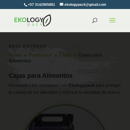
+57 3142965881
ekologypack@gmail.com
EKOLOGYPACK
Home
Productos
Cajas
Cajas para
9
9
9
Alimentos
Cajas para Alimentos
Personaliza tus empaques con
Ekologypack
para proteger
la calidad de los alimentos y reforzar tu identidad de marca.