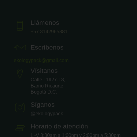
Llámenos
+57 3142965881
Escríbenos
ekologypack@gmail.com
Vísitanos
Calle 11#27-13,
Barrio Ricaurte
Bogotá D.C.
Síganos
@ekologypack
Horario de atención
L -V 8:30am a 1:00pm y 2:00pm a 5:30pm