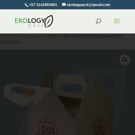
+57 3142965881
ekologypack@gmail.com
Inicio
/
Cajas para Comida
/ Caja para Hamburguesa tipo
Lonchera