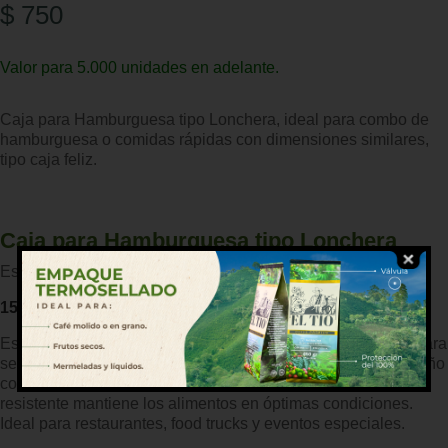
$
750
Valor para 5.000 unidades en adelante.
Caja para Hamburguesa tipo Lonchera, ideal para combo de
hamburguesa o comidas rápidas con dimensiones similares,
tipo caja feliz.
Caja para Hamburguesa tipo Lonchera
Esta caja cuenta con las siguientes medidas:
15cm*15cm*9cm
Esta caja para hamburguesa tipo «Caja Feliz» es perfecta para
servir hamburguesas de manera atractiva y práctica. Su diseño
con asa facilita el transporte, mientras que su estructura
resistente mantiene los alimentos en óptimas condiciones.
Ideal para restaurantes, food trucks y eventos especiales.