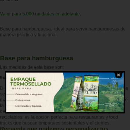
Valor para 5.000 unidades en adelante.
Base para hamburguesa, ideal para servir hamburguesas de
manera práctica y funcional.
Base para hamburguesa
Las medidas de esta base son:
9cm*5cm*9cm
Diseñada para brindar una presentación atractiva y un soporte
seguro, esta base es ideal para servir hamburguesas de
manera práctica y funcional. Su estructura resistente mantiene
la hamburguesa en su lugar, facilitando su consumo sin
desorden. Fabricada con materiales biodegradables y
reciclables, es la opción perfecta para restaurantes y food
trucks que buscan empaques sostenibles y eficientes.
Recuerda que podemos personalizar tus