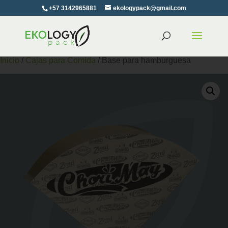
+57 3142965881
ekologypack@gmail.com
Inicio
/
Cajas para Comida
/ Base para hamburguesa