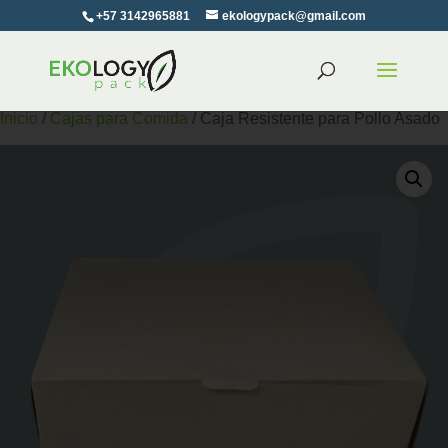
+57 3142965881
ekologypack@gmail.com
Inicio
/
Cajas para Comida
/ Caja Resistente para Pollo Asado