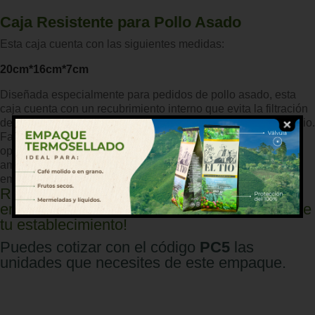
Caja Resistente para Pollo Asado
Esta caja cuenta con las siguientes medidas:
20cm*16cm*7cm
Diseñada especialmente para pedidos de pollo asado, esta
caja cuenta con un recubrimiento interno que evita la filtración
de grasa y líquidos, garantizando un transporte seguro y limpio.
Fabricada con materiales ecológicos y biodegradables, es la
opción ideal para negocios que buscan reducir su impacto
ambiental sin comprometer la calidad y resistencia del
empaque.
Recuerda que podemos personalizar tu
empaque con el diseño, logo e información de
tu establecimiento!
Puedes cotizar con el código
PC5
las
unidades que necesites de este empaque.