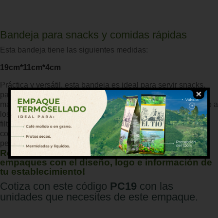
Bandeja para snacks y comidas rápidas
Esta bandeja tiene las siguientes medidas:
19cm*11cm*4cm
Práctica y versátil, esta bandeja es ideal para servir snacks,
papas fritas, nachos, hot dogs o cualquier comida rápida de
manera cómoda y segura. Su diseño abierto facilita el acceso a
los alimentos, mientras que su estructura resistente evita
filtraciones y mantiene la presentación impecable. Fabricada
con materiales biodegradables y reciclables, es la opción
perfecta para food trucks, ferias y restaurantes.
Recuerda que podemos personalizar tus
empaques con el diseño, logo e información de
tu establecimiento!
Cotiza con este código
PC19
con las
unidades que necesites de este empaque.