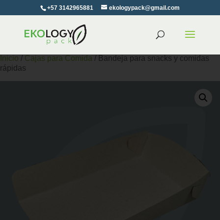
+57 3142965881
ekologypack@gmail.com
Inicio
/
Cajas para Comida
/ Bandeja para snacks y comidas
rápidas