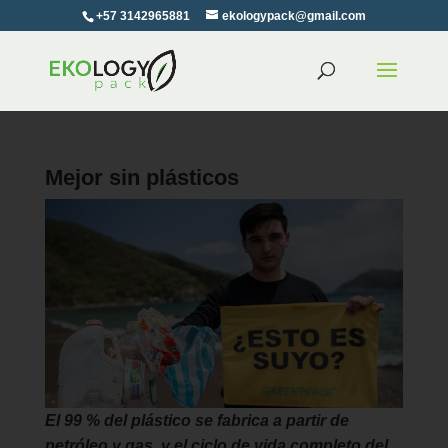
+57 3142965881
ekologypack@gmail.com
Mejor sin plásticos
El 99 % del plástico se fabrica a partir de
petróleo y gas, y el ciclo de vida completo del