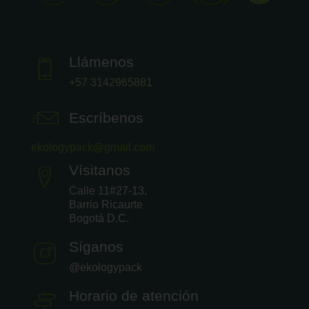
Llámenos
+57 3142965881
Escríbenos
ekologypack@gmail.com
Vísitanos
Calle 11#27-13,
Barrio Ricaurte
Bogotá D.C.
Síganos
@ekologypack
Horario de atención