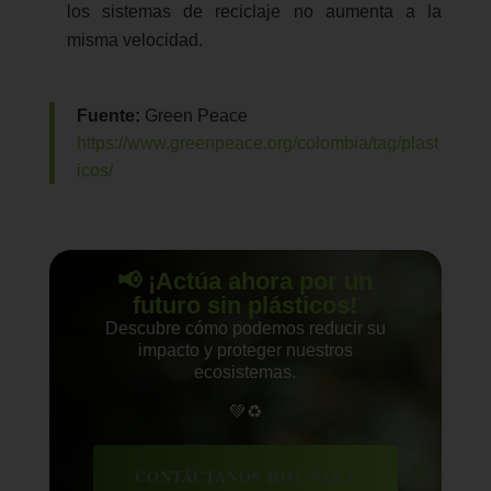
los sistemas de reciclaje no aumenta a la
misma velocidad.
Fuente:
Green Peace
https://www.greenpeace.org/colombia/tag/plast
icos/
📢 ¡Actúa ahora por un
futuro sin plásticos!
Descubre cómo podemos reducir su
impacto y proteger nuestros
ecosistemas.
💚♻️
CONTÁCTANOS HOY PARA