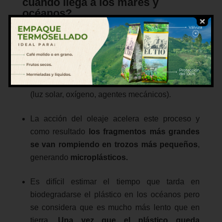
cuando llega a los mares y
océanos?
Una vez los objetos de plástico llegan al medio
marino
tardan entre décadas y cientos de
años en degradarse.
El tiempo de degradación
depende del tipo de plástico y de las
condiciones ambientales a las que se expone
(luz solar, oxígeno, agentes mecánicos).
La acción del oleaje acelera este proceso y
como resultado
los fragmentos más grandes
se van rompiendo en trozos más pequeños
,
generando
microplásticos.
Es difícil estimar el tiempo que tarda en
biodegradarse el plástico en los océanos pero
se considera que es mucho más lento que en
tierra.
Una vez que el plástico queda