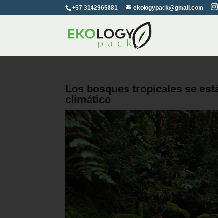
+57 3142965881
ekologypack@gmail.com
Los bosques tropicales se es
climático