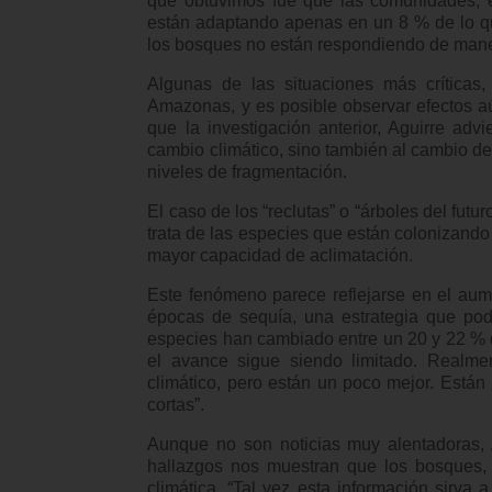
que obtuvimos fue que las comunidades, en
están adaptando apenas en un 8 % de lo qu
los bosques no están respondiendo de maner
Algunas de las situaciones más críticas,
Amazonas, y es posible observar efectos a
que la investigación anterior, Aguirre ad
cambio climático, sino también al cambio de
niveles de fragmentación.
El caso de los “reclutas” o “árboles del futu
trata de las especies que están colonizando
mayor capacidad de aclimatación.
Este fenómeno parece reflejarse en el aum
épocas de sequía, una estrategia que pod
especies han cambiado entre un 20 y 22 % d
el avance sigue siendo limitado. Realmen
climático, pero están un poco mejor. Está
cortas”.
Aunque no son noticias muy alentadoras, A
hallazgos nos muestran que los bosques, 
climática. “Tal vez esta información sirv