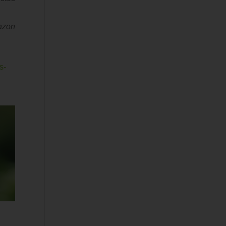
mazon
s-