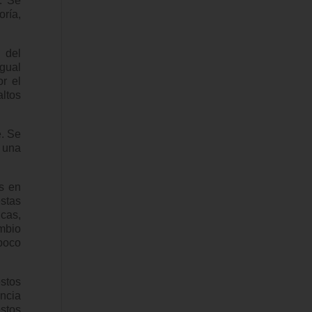
. Se
oría,
 del
gual
or el
altos
e. Se
n una
as en
stas
icas,
mbio
 poco
stos
ncia
estos