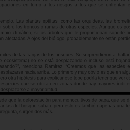
paciones en torno a los riesgos a los que se enfrentan e
jemplo. Las plantas epífitas, como las orquídeas, las bromel
 sobre los troncos o ramas de otras especies. Aunque es pos
ambio climático, si los árboles que le proporcionan soporte 
n afectadas. A ojos del biólogo, probablemente se están perd
ímites de las franjas de los bosques. Se sorprendieron al halla
este ecosistema) no se está desplazando o incluso está bajan
tá pasando?”, menciona Ramírez. “Creemos que las especies e
esplazarse hacia arriba. Lo primero y muy obvio es que en al
ro otra hipótesis para explicar ese tope podría tener que ver c
as especies que se ubican en zonas donde hay mayores índice
 desplazarse a mayor altitud
ede que la deforestación para monocultivos de papa, que se d
lantas del bosque suban, pero esto es también apenas una teo
regunta, surgen dos más.