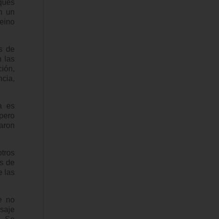
ques
n un
Reino
s de
 las
ción,
ncia,
a es
pero
iaron
tros
os de
e las
e no
nsaje