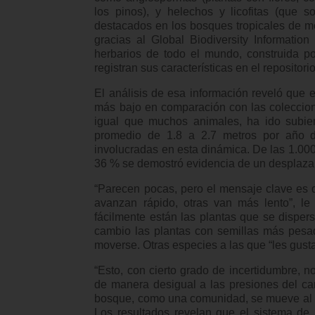
los pinos), y helechos y licofitas (que 
destacados en los bosques tropicales de 
gracias al Global Biodiversity Informatio
herbarios de todo el mundo, construida p
registran sus características en el repositorio
El análisis de esa información reveló que
más bajo en comparación con las coleccion
igual que muchos animales, ha ido subie
promedio de 1.8 a 2.7 metros por año 
involucradas en esta dinámica. De las 1.000
36 % se demostró evidencia de un desplaza
“Parecen pocas, pero el mensaje clave es 
avanzan rápido, otras van más lento”, l
fácilmente están las plantas que se dispers
cambio las plantas con semillas más pesad
moverse. Otras especies a las que “les gust
“Esto, con cierto grado de incertidumbre, 
de manera desigual a las presiones del cam
bosque, como una comunidad, se mueve al mi
Los resultados revelan que el sistema de