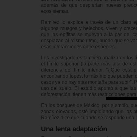
además de que despiertan nuevas preocu
ecosistemas.
Ramírez lo explica a través de un claro e
algunos musgos y helechos, viven y crecen
que las epífitas se muevan a la par del c
desplazan al mismo ritmo, puede que se vea
esas interacciones entre especies.
Los investigadores también analizaron los l
el límite superior (la parte más alta de 
diferencia del límite inferior. “¿Qué es
encontrando topes, lo máximo que pueden d
casos ya no hay más montaña para subir”. Pe
uso del suelo. El estudio apuntó a que l
deforestación, tienen más restricciones para
En los bosques de México, por ejemplo, pu
zonas elevadas, esté impidiendo que las p
Ramírez dice que cuando se responde una p
Una lenta adaptación