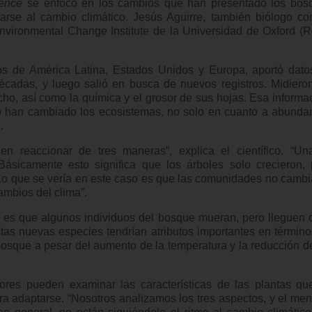
ence
se enfocó en los cambios que han presentado los bos
tarse al cambio climático. Jesús Aguirre, también biólogo co
Environmental Change Institute de la Universidad de Oxford (
icos de América Latina, Estados Unidos y Europa, aportó dato
écadas, y luego salió en busca de nuevos registros. Midieron
ncho, así como la química y el grosor de sus hojas. Esa informa
nto han cambiado los ecosistemas, no solo en cuanto a abunda
.
n reaccionar de tres maneras”, explica el científico. “Un
sicamente esto significa que los árboles solo crecieron, 
 Lo que se vería en este caso es que las comunidades no camb
ambios del clima”.
 es que algunos individuos del bosque mueran, pero lleguen o
stas nuevas especies tendrían atributos importantes en términ
bosque a pesar del aumento de la temperatura y la reducción d
adores pueden examinar las características de las plantas qu
ra adaptarse. “Nosotros analizamos los tres aspectos, y el me