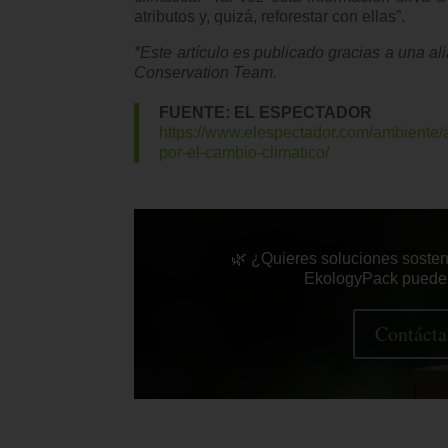
atributos y, quizá, reforestar con ellas”.
*Este artículo es publicado gracias a una 
Conservation Team.
FUENTE: EL ESPECTADOR
https://www.elespectador.com/ambiente
por-el-cambio-climatico/
🌿 ¿Quieres soluciones soste
EkologyPack puede a
Contácta