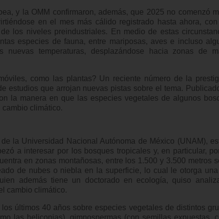
pea, y la OMM confirmaron, además, que 2025 no comenzó me
irtiéndose en el mes más cálido registrado hasta ahora, con
e los niveles preindustriales. En medio de estas circunstanc
ntas especies de fauna, entre mariposas, aves e incluso alg
as nuevas temperaturas, desplazándose hacia zonas de m
móviles, como las plantas? Un reciente número de la prestig
de estudios que arrojan nuevas pistas sobre el tema. Publicad
ron la manera en que las especies vegetales de algunos bos
 cambio climático.
 de la Universidad Nacional Autónoma de México (UNAM), es
ó a interesar por los bosques tropicales y, en particular, po
uentra en zonas montañosas, entre los 1.500 y 3.500 metros s
deado de nubes o niebla en la superficie, lo cual le otorga una
quien además tiene un doctorado en ecología, quiso analiza
l cambio climático.
los últimos 40 años sobre especies vegetales de distintos gr
omo las heliconias), gimnospermas (con semillas expuestas, 