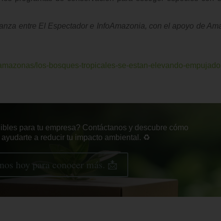
alianza entre El Espectador e InfoAmazonia, con el apoyo de A
/amazonas/los-bosques-tropicales-se-estan-elevando-empujado
nibles para tu empresa? Contáctanos y descubre cómo
yudarte a reducir tu impacto ambiental. ♻️
nos hoy para conocer más. 📩