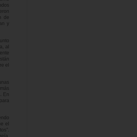
odos
eron
n de
an y
punto
a, al
ente
stán
re el
 unas
 más
s. En
para
iendo
ue el
tos”.
eía,