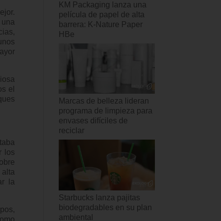
KM Packaging lanza una
jor.
película de papel de alta
 una
barrera: K-Nature Paper
ias,
HBe
unos
ayor
iosa
os el
ques
Marcas de belleza lideran
programa de limpieza para
envases difíciles de
reciclar
taba
r los
obre
 alta
r la
Starbucks lanza pajitas
biodegradables en su plan
upos,
ambiental
como