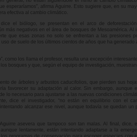
 general, no están siguiéndole el ritmo al cambio climático
e esperaríamos”, afirma Aguirre. Esto sugiere que, en su may
a efectiva al cambio climático.
 dice el biólogo, se presentan en el arco de deforestación
ún más negativos en el área de bosques de Mesoamérica. Al i
vierte que esas zonas no solo se enfrentan a las presiones p
 uso de suelo de los últimos cientos de años que ha generado 
ro”, como los llama el profesor, resulta una excepción interesant
 los bosques y que, según el equipo de investigación, muestra
ento de árboles y arbustos caducifolios, que pierden sus hoj
ría favorecer su adaptación al calor. Sin embargo, aunque e
e lo necesario para ajustarse a las nuevas condiciones climát
te, dice el investigador, “no están en equilibrio con el ca
n intentando alcanzar ese nivel, aunque todavía se quedan un
guirre asevera que tampoco son tan malas. Al final, dice, e
aunque lentamente, están intentando adaptarse a la emerge
a a los programas de conservación para escoger especies con 