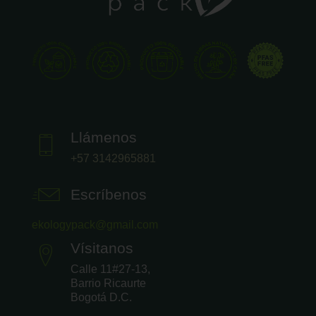
Llámenos
+57 3142965881
Escríbenos
ekologypack@gmail.com
Vísitanos
Calle 11#27-13,
Barrio Ricaurte
Bogotá D.C.