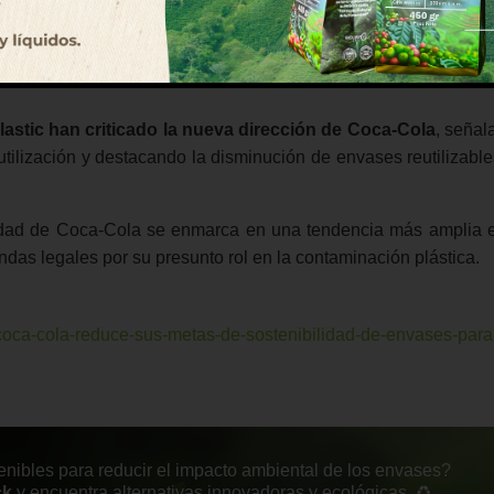
estacó las diferencias en las capacidades de reciclaje e
ecesidad de una acción colectiva para mejorar los sistema
stic han criticado la nueva dirección de Coca-Cola
, señal
tilización y destacando la disminución de envases reutilizabl
lidad de Coca-Cola se enmarca en una tendencia más amplia e
s legales por su presunto rol en la contaminación plástica.
coca-cola-reduce-sus-metas-de-sostenibilidad-de-envases-para
nibles para reducir el impacto ambiental de los envases?
ck
y encuentra alternativas innovadoras y ecológicas. ♻️