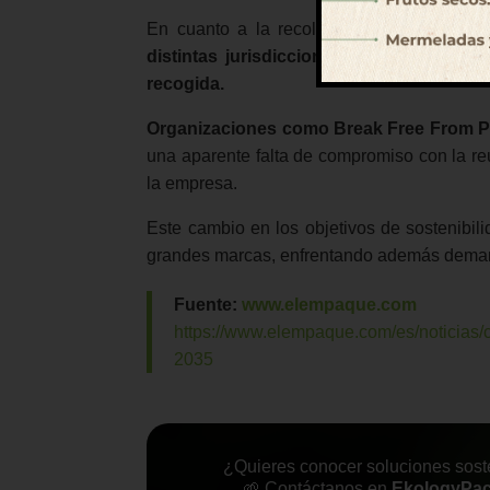
En cuanto a la recolección,
la empresa d
distintas jurisdicciones y subrayó la n
recogida.
Organizaciones como Break Free From Pla
una aparente falta de compromiso con la reu
la empresa.
Este cambio en los objetivos de sostenibi
grandes marcas, enfrentando además demanda
Fuente:
www.elempaque.com
https://www.elempaque.com/es/noticias/
2035
¿Quieres conocer soluciones soste
🌱 Contáctanos en
EkologyPa