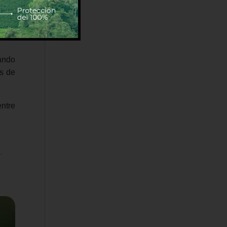
ntre
s de
ando
es de
ntre
-