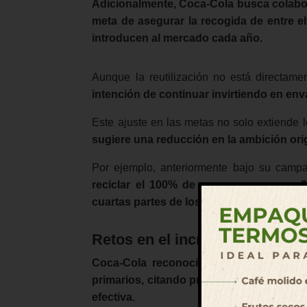
Adicionalmente, Coca-Cola busca colabor
meta de asegurar la recogida de entre e
introducen al mercado cada año.
Aunque la reutilización no está directam
intención de continuar invirtiendo en env
Este ajuste en las metas no solo extiende 
sugiere una reducción en la ambición or
Por ejemplo, anteriormente bajo su cam
reciclar el 100% de sus envases para 2
cuartas partes de los envases introducid
Retos en el incremento del co
Coca-Cola reconoció los desafíos asoc
primarios, citando problemas de costos, c
efectiva.