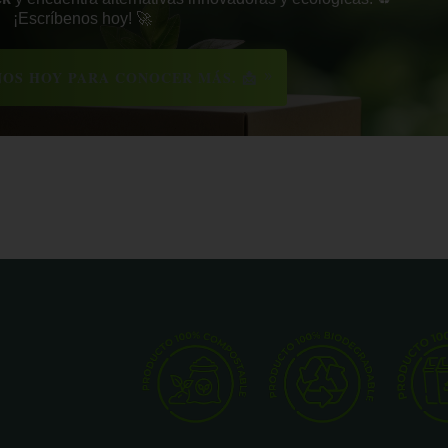
¡Escríbenos hoy! 🚀
OS HOY PARA CONOCER MÁS. 📩