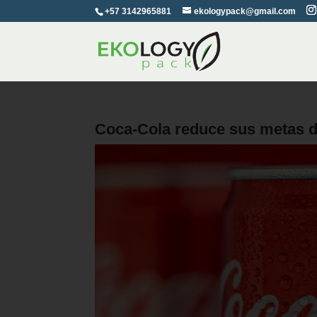
+57 3142965881
ekologypack@gmail.com
Coca-Cola reduce sus metas d