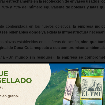
ar estrechamente en la recolección de envases usados, co
l 70% y 75% del número equivalente de botellas y latas qu
ente contemplada en los nuevos objetivos,
la empresa indic
ases rellenables donde ya exista la infraestructura necesari
los plazos establecidos en sus áreas de acción,
sino que tam
iginal de Coca-Cola respecto a sus compromisos ambiental
paña
«Un mundo sin residuos», la empresa se compromet
030, ahora se ha reducido a asegurar la recolección de 
os al mercado.
ntenido reciclado
iados al incremento del contenido reciclado en sus env
alidad y escalabilidad que podrían dificultar la implementa