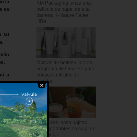
n la
KM Packaging lanza una
película de papel de alta
e se
barrera: K-Nature Paper
HBe
ó su
a.
bién
es.
Marcas de belleza lideran
programa de limpieza para
ió a
envases difíciles de
reciclar
tres
ases
Starbucks lanza pajitas
ción
biodegradables en su plan
ambiental