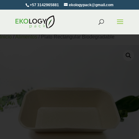
+57 3142965881
ekologypack@gmail.com
Inicio
/
Alimentos
/ Plato Rectangular Biodegradable