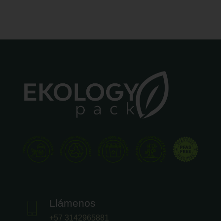
Llámenos
+57 3142965881