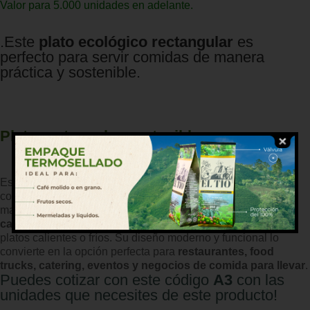
Valor para 5.000 unidades en adelante.
.Este
plato ecológico rectangular
es
perfecto para servir comidas de manera
práctica y sostenible.
Plato rectangular sostenible
Este
plato ecológico rectangular
es perfecto para servir
comidas de manera práctica y sostenible. Fabricado con
materiales biodegradables y compostables, es
resistente al
calor, a la grasa y a los líquidos
, lo que lo hace ideal para
platos calientes o fríos. Su diseño moderno y funcional lo
convierte en la opción perfecta para
restaurantes, food
trucks, catering, eventos y negocios de comida para llevar
.
Puedes cotizar con este código
A3
con las
unidades que necesites de este producto!