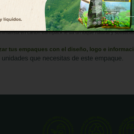
alle
:
15cm*15cm*3cm
Un empaque práctico y elegante con tapa aba
imalista en cartón earthpack le da un toque natural y sofisticad
r tus empaques con el diseño, logo e informac
 unidades que necesitas de este empaque.