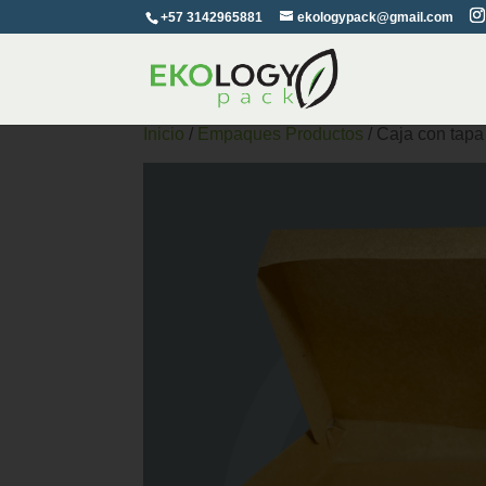
+57 3142965881
ekologypack@gmail.com
Inicio
/
Empaques Productos
/ Caja con tapa 