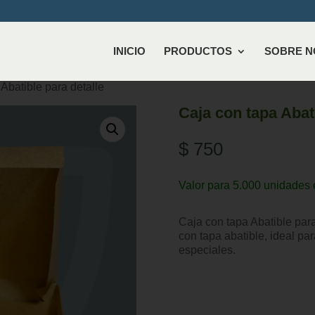
INICIO
PRODUCTOS
SOBRE 
Abatible para detalle
Caja con tapa Abati
$
750
Valor para 5.000 unidades 
Caja con tapa Abatible par
con tapa abatible, ideal pa
especiales.