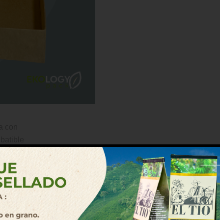
queta:
CD13