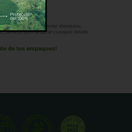
tible, ideal para presentar obsequios,
o, perfecto para destacar cualquier detalle
ión de tus empaques!