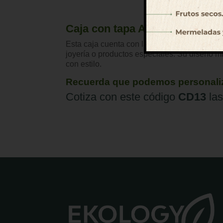
Caja con tapa Abatible para det
Esta caja cuenta con las siguientes medidas
joyería o productos especiales. Su diseño min
con estilo.
Recuerda que podemos personaliza
Cotiza con este código
CD13
las