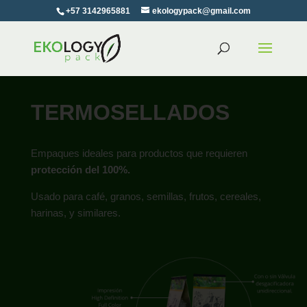
+57 3142965881
ekologypack@gmail.com
TERMOSELLADOS
Empaques ideales para productos que requieren
protección del 100%.
Usado para café, granos, semillas, frutos, cereales,
harinas, y similares.