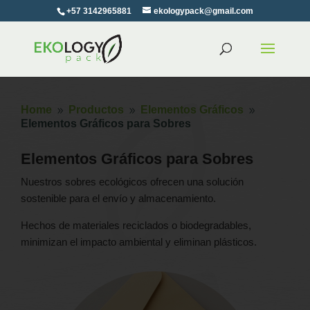
+57 3142965881
ekologypack@gmail.com
Home
Productos
Elementos Gráficos
9
9
9
Elementos Gráficos para Sobres
Elementos Gráficos para Sobres
Nuestros sobres ecológicos ofrecen una solución
sostenible para el envío y almacenamiento.
Hechos de materiales reciclados o biodegradables,
minimizan el impacto ambiental y eliminan plásticos.