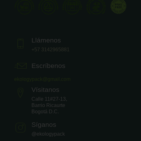
Llámenos
+57 3142965881
Escríbenos
ekologypack@gmail.com
Vísitanos
Calle 11#27-13,
Barrio Ricaurte
Bogotá D.C.
Síganos
@ekologypack