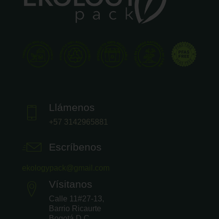
Llámenos
+57 3142965881
Escríbenos
ekologypack@gmail.com
Vísitanos
Calle 11#27-13,
Barrio Ricaurte
Bogotá D.C.