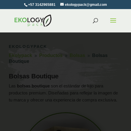
+57 3142965881
ekologypack@gmail.com
EKOLOGYPACK
Ekolypack
Productos
Bolsas
Bolsas
9
9
9
Boutique
Bolsas Boutique
Las
bolsas boutique
son el estándar de lujo para
productos premium. Diseñadas para reflejar la imagen de
tu marca y ofrecer una experiencia de compra exclusiva.