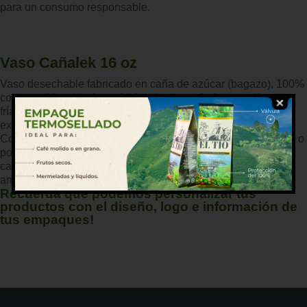
para un consumo responsable.
Vaso Cañalek 16 oz
Vaso desechable fabricado en caña de azúcar (bagazo), 100%
compostable y biodegradable. Ideal para bebidas calientes o
frías, su diseño resistente y ecológico lo convierte en una
excelente alternativa a los vasos plásticos o de poliestireno.
Con capacidad de 16 onzas, es perfecto para cafés, jugos, té o
porciones pequeñas de bebidas. Apto para uso en eventos,
cafeterías, oficinas o negocios comprometidos con el medio
ambiente.
Recuerda que podemos personalizar tus
productos con el diseño, logo e información de
tus empaques!