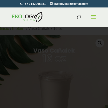
+57 3142965881
ekologypack@gmail.com
Inicio
/
Bioform
/ Vaso Cañalek 16 oz