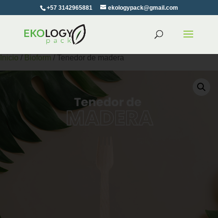
+57 3142965881
ekologypack@gmail.com
Inicio
/
Bioform
/ Tenedor de madera