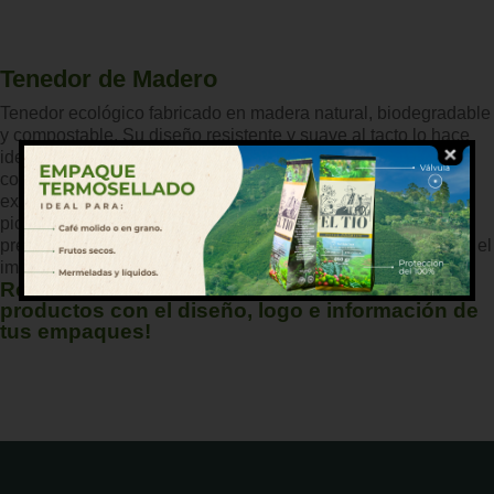
Tenedor de Madero
Tenedor ecológico fabricado en madera natural, biodegradable
y compostable. Su diseño resistente y suave al tacto lo hace
ideal para todo tipo de alimentos, desde ensaladas hasta
comidas calientes. Libre de plásticos y químicos, es una
excelente alternativa sostenible para eventos, restaurantes,
picnics o servicios de comida para llevar. Aporta una
presentación rústica y elegante, al mismo tiempo que reduce el
impacto ambiental.
Recuerda que podemos personalizar tus
productos con el diseño, logo e información de
tus empaques!