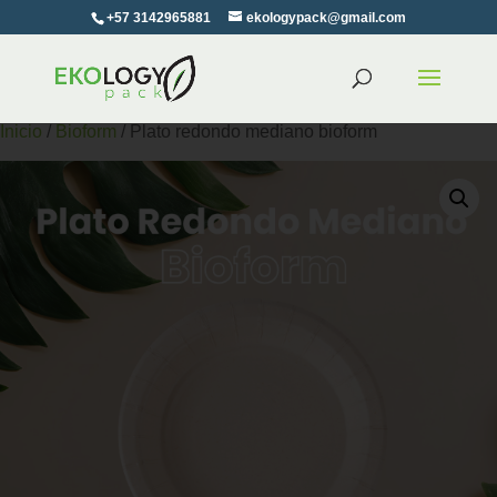
+57 3142965881
ekologypack@gmail.com
Inicio
/
Bioform
/ Plato redondo mediano bioform