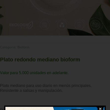
Categoría:
Bioform
Plato redondo mediano bioform
Valor para 5.000 unidades en adelante.
Plato mediano para uso diario en menús principales.
Resistente a salsas y manipulación.