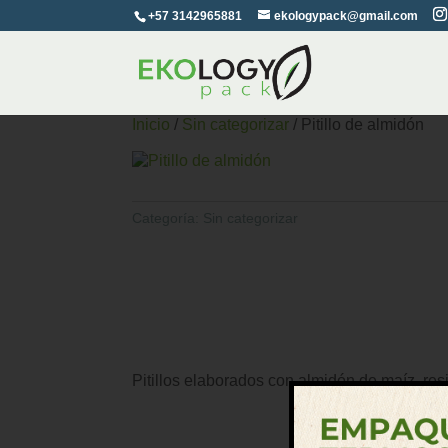
+57 3142965881
ekologypack@gmail.com
Inicio
/
Sin categorizar
/ Pitillo de almidón
Categoría:
Sin categorizar
Pitillos elaborados con almidón de maíz, res