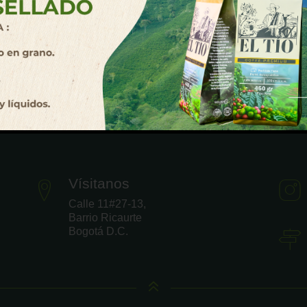
Vísitanos
Calle 11#27-13,
Barrio Ricaurte
Bogotá D.C.
6