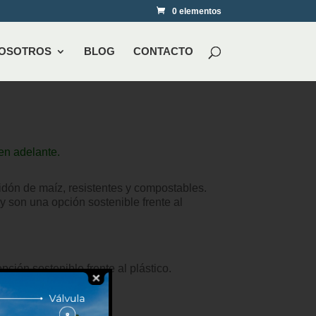
0 elementos
NOSOTROS
BLOG
CONTACTO
en adelante.
idón de maíz, resistentes y compostables.
 son una opción sostenible frente al
ción sostenible frente al plástico.