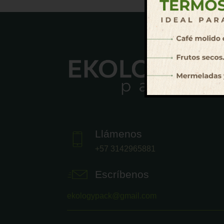
Llámenos
+57 3142965881
Escríbenos
ekologypack@gmail.com