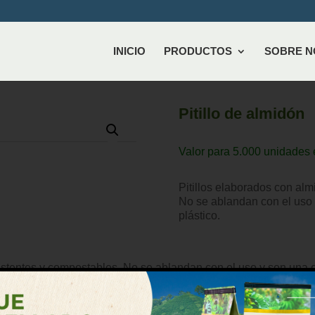
INICIO
PRODUCTOS
SOBRE 
Pitillo de almidón
Valor para 5.000 unidades 
Pitillos elaborados con alm
No se ablandan con el uso y
plástico.
istentes y compostables. No se ablandan con el uso y son una op