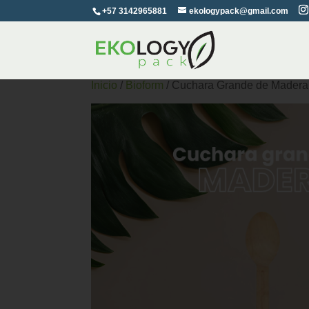
+57 3142965881
ekologypack@gmail.com
Inicio
/
Bioform
/ Cuchara Grande de Madera