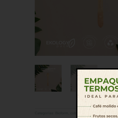
Categorías:
Bioform
,
cubiertos