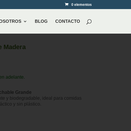
0 elementos
NOSOTROS
BLOG
CONTACTO
e Madera
en adelante.
chable Grande
nte y biodegradable, ideal para comidas
áctico y sin plástico.