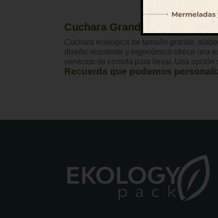
Cuchara Grande de Madera
Cuchara ecológica de tamaño grande, elabora
diseño resistente y ergonómico ofrece una e
servicios de comida para llevar. Una opción 
Recuerda que podemos personaliza