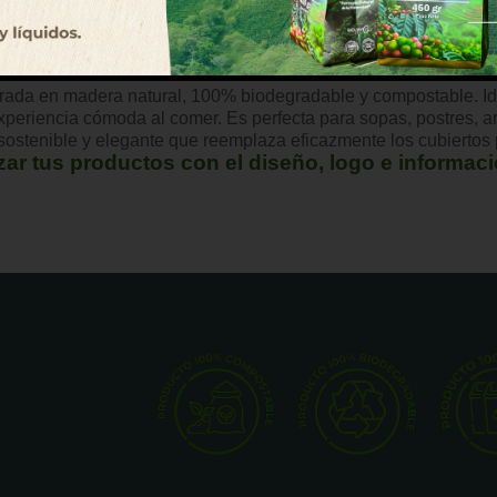
da en madera natural, 100% biodegradable y compostable. Ideal
xperiencia cómoda al comer. Es perfecta para sopas, postres, a
sostenible y elegante que reemplaza eficazmente los cubiertos 
r tus productos con el diseño, logo e informac