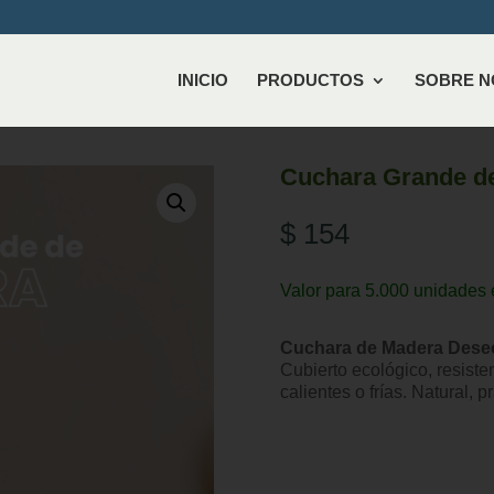
INICIO
PRODUCTOS
SOBRE 
Cuchara Grande d
$
154
Valor para 5.000 unidades 
Cuchara de Madera Dese
Cubierto ecológico, resiste
calientes o frías. Natural, pr