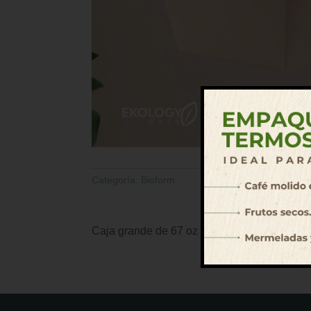
Categoría:
Bioform
Caja grande de 67 oz para porciones abundan