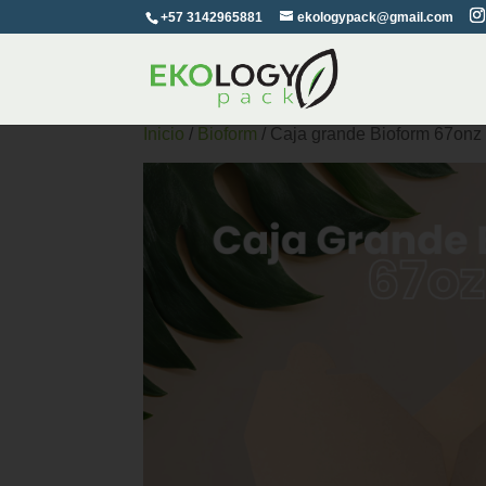
+57 3142965881
ekologypack@gmail.com
Inicio
/
Bioform
/ Caja grande Bioform 67onz