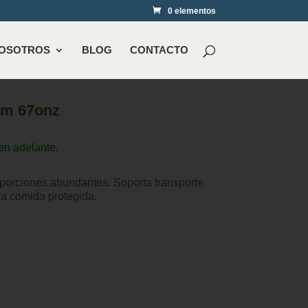
0 elementos
NOSOTROS
BLOG
CONTACTO
rm 67onz
en adelante.
porciones abundantes. Soporta transporte
la comida protegida.