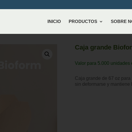
INICIO
PRODUCTOS
SOBRE 
Caja grande Biofo
Valor para 5.000 unidades 
Caja grande de 67 oz para 
sin deformarse y mantiene 