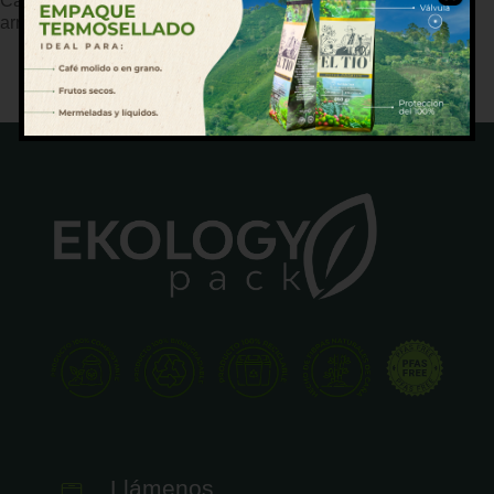
Caja estilo oriental (tipo take-out) en Bioform. Perfecta para
arroces, noodles o salteados; fácil de apilar y transportar.
Llámenos