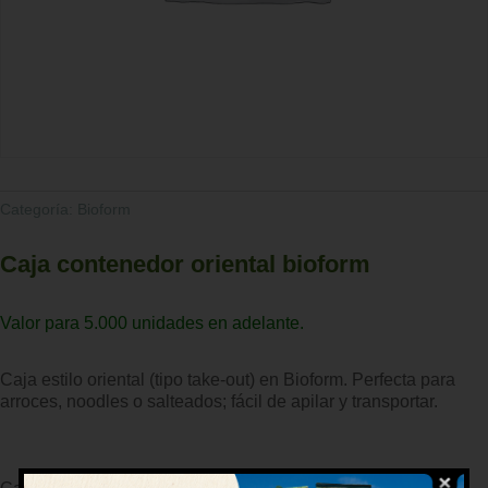
Categoría:
Bioform
Caja contenedor oriental bioform
Valor para 5.000 unidades en adelante.
Caja estilo oriental (tipo take-out) en Bioform. Perfecta para
arroces, noodles o salteados; fácil de apilar y transportar.