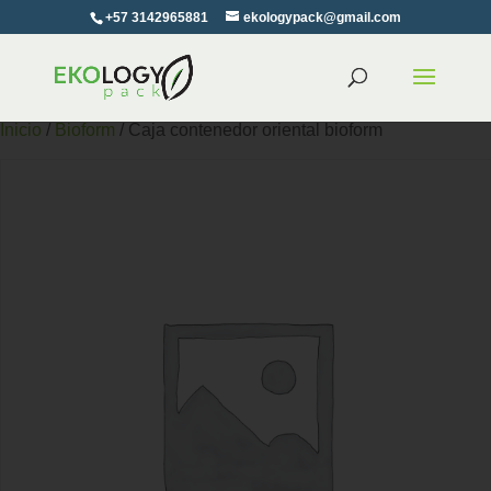
+57 3142965881
ekologypack@gmail.com
Inicio
/
Bioform
/ Caja contenedor oriental bioform