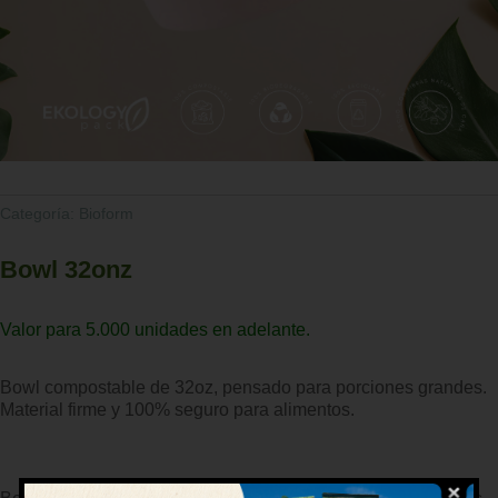
Categoría:
Bioform
Bowl 32onz
Valor para 5.000 unidades en adelante.
Bowl compostable de 32oz, pensado para porciones grandes.
Material firme y 100% seguro para alimentos.