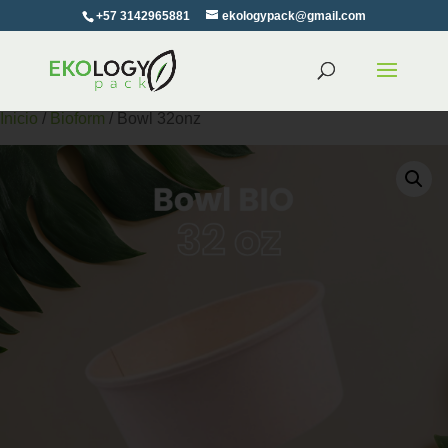
+57 3142965881
ekologypack@gmail.com
Inicio
/
Bioform
/ Bowl 32onz