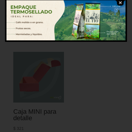
Caja sencilla
Bolsa MINI para
para detalles
detalle
$
321
$
750
Caja MINI para
detalle
$
321